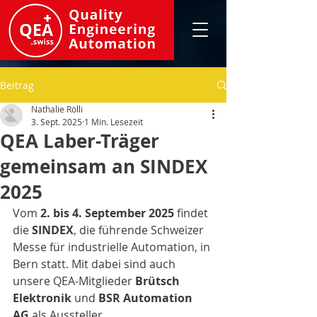
Beitrag
Nathalie Rölli
3. Sept. 2025
1 Min. Lesezeit
QEA Laber-Träger
gemeinsam an SINDEX
2025
Vom 
2. bis 4. September 2025
 findet 
die 
SINDEX
, die führende Schweizer 
Messe für industrielle Automation, in 
Bern statt. Mit dabei sind auch 
unsere QEA-Mitglieder 
Brütsch 
Elektronik
 und 
BSR Automation 
AG
 als Aussteller.