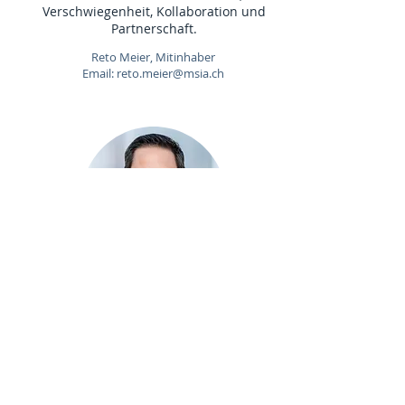
Verschwiegenheit, Kollaboration und
Partnerschaft.
Reto Meier, Mitinhaber
Email:
reto.meier@msia.ch
Pneutronic AG, Horriwil
.…unsere Kunden Verlässlichkeit,
Kompetenz und messbare Qualität
erwarten – und genau das liefern wir.
Remo Kissling, Geschäftsführer CEO, Verkauf
Email: remo.kissling@pneutronic.ch