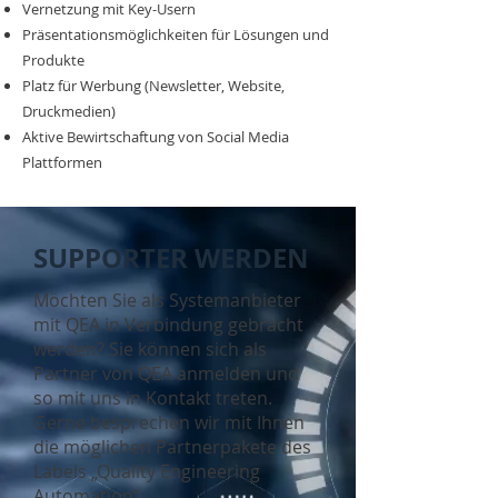
Vernetzung mit Key-Usern
Präsentationsmöglichkeiten für Lösungen und
Produkte
Platz für Werbung (Newsletter, Website,
Druckmedien)
Aktive Bewirtschaftung von Social Media
Plattformen
SUPPORTER WERDEN
Möchten Sie als Systemanbieter
mit QEA in Verbindung gebracht
werden? Sie können sich als
Partner von QEA anmelden und
so mit uns in Kontakt treten.
Gerne besprechen wir mit Ihnen
die möglichen Partnerpakete des
Labels „Quality Engineering
Automation“.