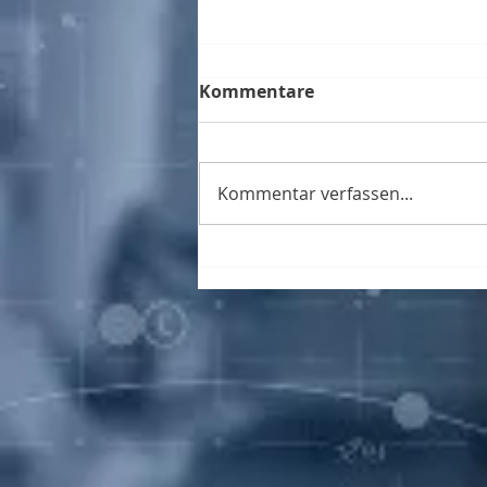
Kommentare
Kommentar verfassen...
QEA Laber-Träger
gemeinsam an SINDEX
2025