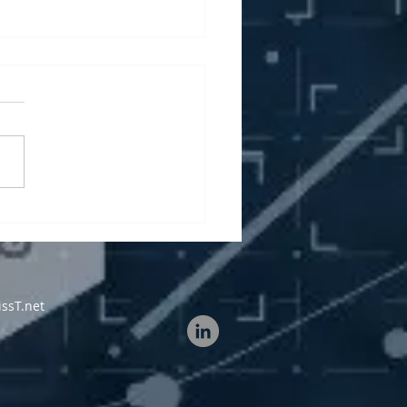
narversammlung
ion 32 & Führung bei
tus Flugzeugwerke in
ns
issT.net