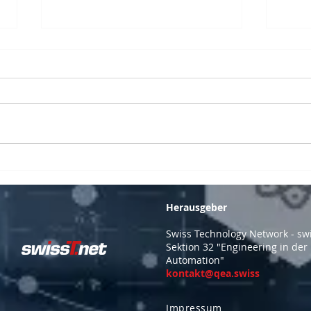
Spannende Führung für
Ple
die Teilnehmer der
Sekt
Sektion 32 bei Pilatus
Pila
Herausgeber
Flugzeugwerke in Stans
Sta
Swiss Technology Network - sw
Sektion 32 "Engineering in der
Automation"
kontakt@qea.swiss
Impressum