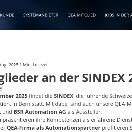
KUNDE
SYSTEMANBIETER
QEA MITGLIED
JOBS IN DER
Aug. 2025
1 Min. Lesezeit
glieder an der SINDEX 
25
tember 2025
 findet die 
SINDEX
, die führende Schweize
tion, in Bern statt. Mit dabei sind auch unsere QEA-Mi
k
 und 
BSR Automation AG
 als Aussteller.
präsentieren ihre Kompetenzen als erfahrene Dienstle
er 
QEA-Firma als Automationspartner
 profitieren 